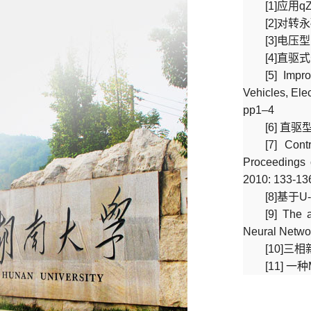
[1]应用
[2]
对转永
[3]电
[4]
直驱式
[5] Impr
Vehicles, Ele
pp1–4
[6]
直驱
[7] Cont
Proceedings 
2010: 133-13
[8]
基于
U
[9] The 
Neural Networ
[10]
三相
[11]
一种