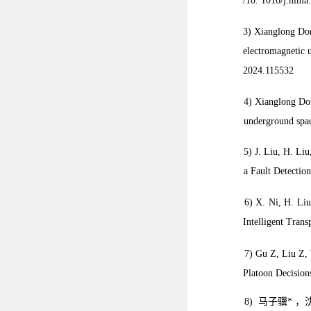
/10. 1016/j.nim
3) Xianglong Don
electromagnetic u
2024.115532
4) Xianglong Don
underground spac
5) J. Liu, H. Li
a Fault Detectio
6) X. Ni, H. Liu
Intelligent Tran
7) Gu Z, Liu Z,
Platoon Decision
8) 马子骥* ，