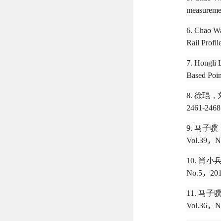
measuremen
6. Chao Wa
Rail Profi
7. Hongli 
Based Poin
8. 徐
2461-2468
9. 马
Vol.39
，
N
10. 
No.5
，
20
11. 马子
Vol.36
，
N