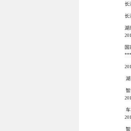
长
长
湖
20
国
**
2
湖
智
20
车
20
智