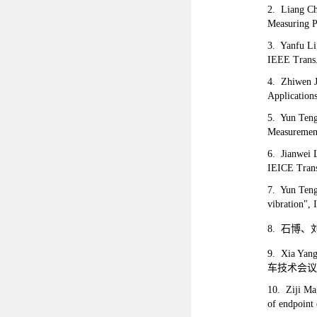
2. Liang Ch
Measuring P
3. Yanfu Li,
IEEE Tran
4. Zhiwen J
Applicati
5. Yun Teng
Measurem
6. Jianwei L
IEICE Tran
7. Yun Teng
vibration
8. 石博、
9. Xia Yang
车技术会议，
10. Ziji Ma
of endpoint