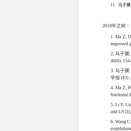
11. 马子
2018年之前：
1. Ma Z, D
improved 
2. 马子骥
40(6): 154
3. 马
学报
(EI)
4. Ma Z, P
fractional 
5. Li Y, L
and LS [J]
6. Wang C,
establishme