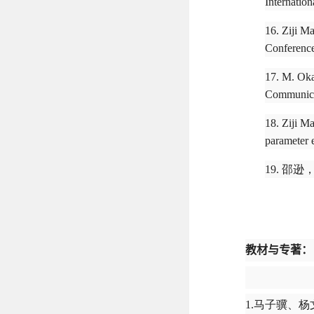
Internatio
16. Ziji M
Conference
17. M. Oka
Communicat
18. Ziji M
parameter 
19. 邵逊
教材与专著：
1.马子骥、