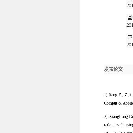
20
基
20
基
20
发表论文
1) Jiang Z., Zij
Comput & Applic
2) XiangLong Do
radon levels usi