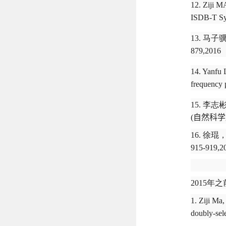
12. Ziji 
ISDB-T Sys
13. 
879,2016
14. Yanfu L
frequency 
15. 
(
自然科学
16. 
915-919,2
2015年之
1. Ziji Ma
doubly-sel