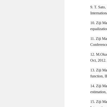
9. T. Sato
Internatio
10. Ziji M
equalizati
11. Ziji M
Conference
12. M.Okada
Oct, 2012.
13. Ziji M
function, 
14. Ziji M
estimation
15. Ziji M