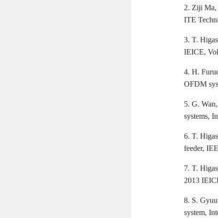
2. Ziji Ma
ITE Techni
3. T. Higas
IEICE, Vol
4. H. Furu
OFDM syste
5. G. Wan
systems, I
6. T. Higas
feeder, IE
7. T. Higas
2013 IEICE
8. S. Gyuu
system, In