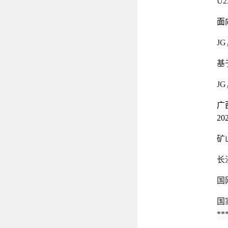
U2
面
J
基
J
广
20
矿
长
国
国
**