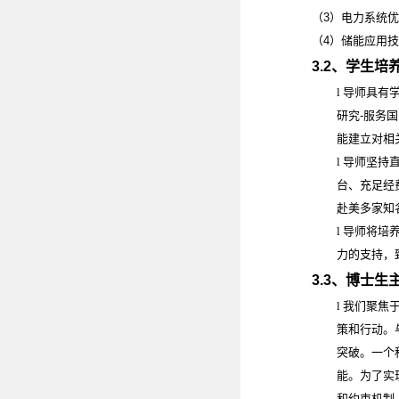
（
3
）电力系统优
（
4
）储能应用技
3.2
、学生培
l
导师具有
研究
-
服务国
能建立对相
l
导师坚持
台、充足经
赴美多家知
l
导师将培
力的支持，
3.3
、博士生
l
我们聚焦
策和行动。
突破。一个
能。为了实
和约束机制