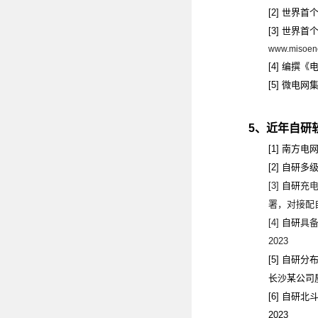
[2]
世界首
[3]
世界首
www.misoene
[4]
编撰《
[5]
微电网
5
、近年自研
[1]
南方电
[2]
自研多
[3]
自研
充
署，对接配
[4]
自研
具
2023
[5]
自研分
长沙某公司
[6]
自研北
2023