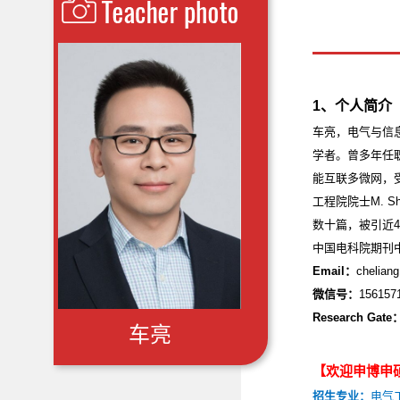
1
、个人简介
车亮，电气与信
学者。曾多年任
能互联多微网，
工程院院士
M. Sh
数十篇，被引近4
中国电科院期刊
Email
：
chelian
微信号：
156157
Research Gate
车亮
【欢迎申博申
招生专业：
电气