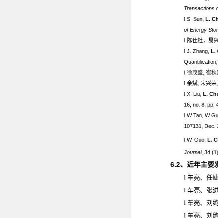
Transactions 
l
S. Sun,
L. C
of Energy Sto
l
陈仕杜，易
l
J. Zhang,
L. 
Quantification
l
徐茂盛
,
崔秋
l
余斌
,
宋兴荣
l
X. Liu,
L. Ch
16, no. 8, pp.
l
W Tan, W Gu
107131, Dec. 
l
W. Guo,
L. C
Journal
, 34 (1
6.2
、近年主要
l
车亮、任
l
车亮、张
l
车亮、刘
l
车亮、刘