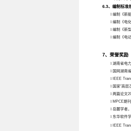
6.3
、编制标准
l
编制《新
l
编制《电
l
编制《新
l
编制《电
7
、荣誉奖励
l
湖南省电
l
国网湖南
l
IEEE Tran
l
国家
“
高层
l
两篇论文
2
l
MPCE
期
l
岳麓学者
l
东华软件
l
IEEE Trans