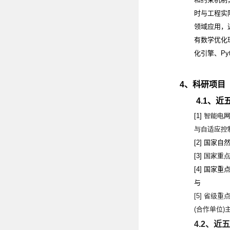
时与工程实
领域应用，
有数学优化
化引擎、
Py
4
、科研项目
4.1
、近
[1]
智能电
与自适应控
[2]
国家自然
[3]
国家重
[4]
国家重
与
[5]
省级
重
(
合作单位
)
4.2
、近五