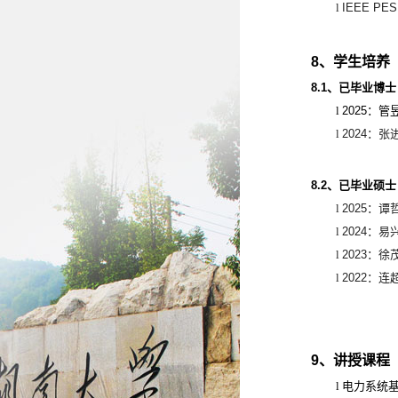
l
IEEE PES 
8
、学生培养
8.1
、已毕业博士
l
2025
：管
l
2024
：张
8.2
、已毕业硕士
l
2025
：谭
l
2024
：易
l
2023
：徐
l
2022
：连
9
、讲授课程
l
电力系统