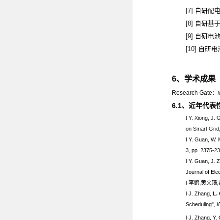
[7]
自研
配
[8]
自研
基
[9]
自研电
[10]
自研电
6
、学术成果
Research Gate
：
6.1
、近年代表
l
Y. Xiong, J.
on Smart Grid,
l
Y. Guan, W.
3, pp. 2375-2
l
Y. Guan, J. 
Journal of El
l
李鹏
,
黄文琦
,
l
J. Zhang,
L.
Scheduling",
I
l
J. Zhang, Y.