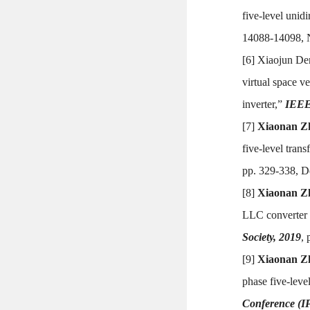
five-level unid
14088-14098, 
[6] Xiaojun D
virtual space v
inverter,”
IEEE 
[7]
Xiaonan Z
five-level tran
pp. 329-338, D
[8]
Xiaonan Z
LLC converter 
Society, 2019
,
[9]
Xiaonan Z
phase five-leve
Conference (