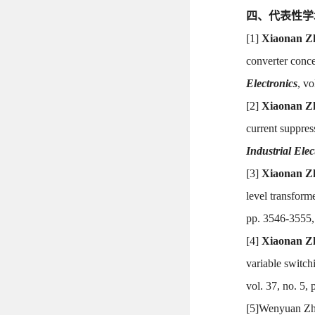
四、代表性学
[1]
Xiaonan Z
converter conce
Electronics
, v
[2]
Xiaonan Z
current suppres
Industrial Elec
[3]
Xiaonan Z
level transform
pp. 3546-3555,
[4]
Xiaonan Z
variable switc
vol. 37, no. 5
[5]Wenyuan Z